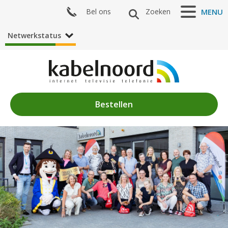
Bel ons
Zoeken
MENU
Netwerkstatus
Bestellen
Nieuws
Algemeen
Acties
Zenderaanbod