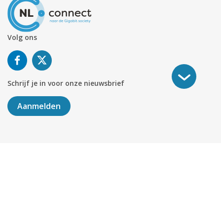
Volg ons
Schrijf je in voor onze nieuwsbrief
Aanmelden
©
2026
KABELNOORD
Alle rechten voorbehouden. KvK-
nummer 01078264.
Algemene Voorwaarden
Privacy & Cookies
Disclaimer
Sitemap
Colofon