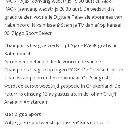
PAOK - Ajax (aanvang wedstrijd 19.00 uur) en Ajax -
PAOK (aanvang wedstrijd 20.30 uur). De wedstrijd is
Producten
gratis te zien voor alle Digitale Televisie abonnees van
Klantenservice
Kabelnoord. Niks missen? Stem je TV dan af op kanaal
90, Ziggo Sport Select.
Mijn Kabelnoord
Champions League wedstrijd Ajax - PAOK gratis bij
Zakelijk
Kabelnoord
Mijn webmail
Ajax neemt het in de derde voorronde van de
Champions League op tegen PAOK. De Griekse topclub
is landskampioen en bekerwinnaar. Op 6 augustus
wordt de eerste wedstrijd gespeeld in Griekenland. De
return is dinsdag 13 augustus a.s. in de Johan Cruijff
Arena in Amsterdam.
Kies Ziggo Sport
Wil je geen sportwedstrijd missen? Kies dan voor