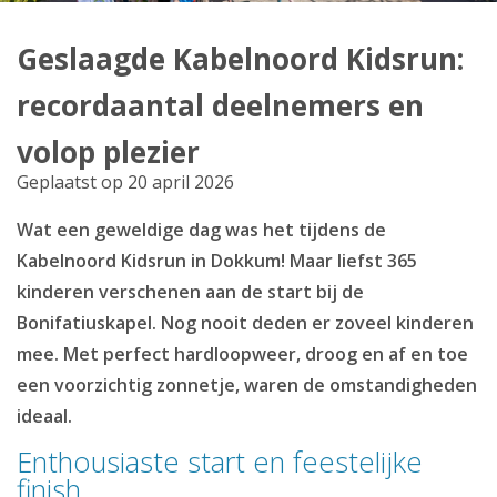
Producten
Geslaagde Kabelnoord Kidsrun:
Klantenservice
recordaantal deelnemers en
Mijn Kabelnoord
volop plezier
Geplaatst op 20 april 2026
Zakelijk
Wat een geweldige dag was het tijdens de
Mijn webmail
Kabelnoord Kidsrun in Dokkum! Maar liefst 365
kinderen verschenen aan de start bij de
Bonifatiuskapel. Nog nooit deden er zoveel kinderen
mee. Met perfect hardloopweer, droog en af en toe
een voorzichtig zonnetje, waren de omstandigheden
ideaal.
Enthousiaste start en feestelijke
finish