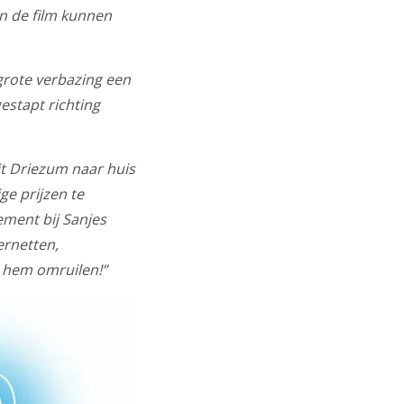
an de film kunnen
grote verbazing een
gestapt richting
it Driezum naar huis
ge prijzen te
ment bij Sanjes
ernetten,
 hem omruilen!”