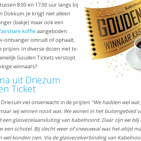
ssen 8.00 en 17.00 uur langs bij
n Dokkum. Je krijgt niet alleen
anger (bakje) maar ook een
fairshare koffie
aangeboden.
 tv-ontvanger omruilt of ophaalt,
prijzen. In diverse dozen met tv-
amelijk Gouden Tickets verstopt.
kkige winnaars?
ma uit Driezum
en Ticket
 Driezum viel onverwacht in de prijzen:
“We hadden wel wat 
 maar wij winnen nooit wat. We wonen in het buitengebied 
d een glasvezelaansluiting van Kabelnoord. Daar zijn we blij
een schotel. Bij slecht weer of sneeuwval was het altijd ma
lm wel konden zien. Via de glasvezelverbinding van Kabelnoo