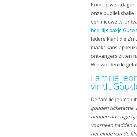
Kom op werkdagen tu
onze publieksbalie i
een nieuwe tv-ontv
heerlijk bakje Guzo 
Iedere klant die z’n
maakt kans op leuke 
ontvangers zitten n
Wie worden de gelu
Familie Jep
vindt Goud
De familie Jepma uit
gouden ticketactie,
hebben nu enige tij
voorheen hadden we 
het einde van de fi