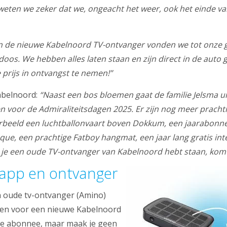
 weten we zeker dat we, ongeacht het weer, ook het einde v
an de nieuwe Kabelnoord TV-ontvanger vonden we tot onze 
doos. We hebben alles laten staan en zijn direct in de auto 
rijs in ontvangst te nemen!”
abelnoord:
“Naast een bos bloemen gaat de familie Jelsma u
n voor de Admiraliteitsdagen 2025. Er zijn nog meer prachti
orbeeld een luchtballonvaart boven Dokkum, een jaarabonne
que, een prachtige Fatboy hangmat, een jaar lang gratis int
s je een oude TV-ontvanger van Kabelnoord hebt staan, kom
app en ontvanger
n oude tv-ontvanger (Amino)
en voor een nieuwe Kabelnoord
je abonnee, maar maak je geen