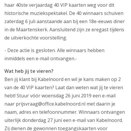
haar 40ste verjaardag 40 VIP kaarten weg voor dit
Producten
historische muziekspektakel. De 40 winnaars schuiven
zaterdag 6 juli aanstaande aan bij een 18e-eeuws diner
Klantenservice
in de Maartenskerk. Aansluitend zijn ze eregast tijdens
Mijn Kabelnoord
de uitverkochte voorstelling.
Zakelijk
- Deze actie is gesloten. Alle winnaars hebben
inmiddels een e-mail ontvangen.-
Mijn webmail
Wat heb jij te vieren?
Ben jij klant bij Kabelnoord en wil je kans maken op 2
van de 40 VIP kaarten? Laat dan weten wat jij te vieren
hebt! Stuur vóór woensdag 26 juni 2019 een e-mail
naar prijsvraag@office.kabelnoord.nl met daarin je
naam, adres en telefoonnummer. Winnaars ontvangen
uiterlijk donderdag 27 juni een e-mail van Kabelnoord.
Zij dienen de gewonnen toegangskaarten voor